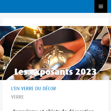
Aller
au
contenu
Exposant 2023
,
Verre
Les exposants 2023
L'EN VERRE DU DÉCOR
VERRE