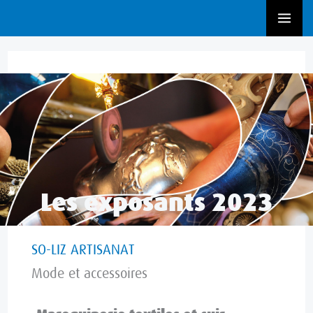
Aller
au
contenu
Exposant 2023
,
Mode et accessoires
Les exposants 2023
SO-LIZ ARTISANAT
Mode et accessoires