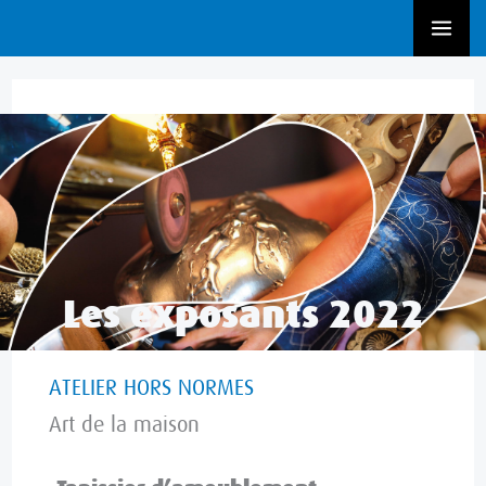
Aller
au
contenu
Art de la maison
,
Exposant 2022
Les exposants 2022
ATELIER HORS NORMES​
Art de la maison