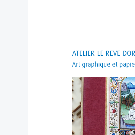
ATELIER
ATELIER LE REVE DO
LE
Art graphique et papie
REVE
DORE