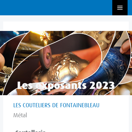
Aller
au
contenu
Exposant 2022
,
Exposant 2023
,
Métal
Les exposants 2023
LES COUTELIERS DE FONTAINEBLEAU
Métal