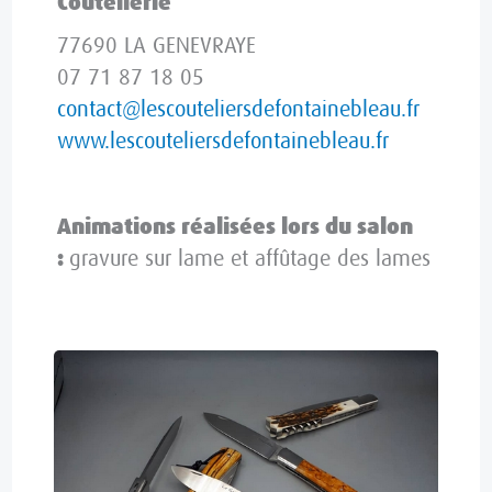
Coutellerie
77690 LA GENEVRAYE
07 71 87 18 05
contact@lescouteliersdefontainebleau.fr
www.lescouteliersdefontainebleau.fr
Animations réalisées lors du salon
:
gravure sur lame et affûtage des lames