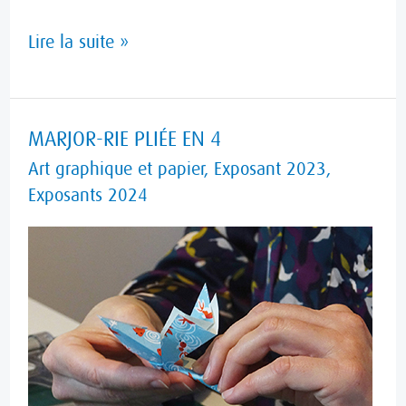
Lire la suite »
MARJOR-
MARJOR-RIE PLIÉE EN 4
RIE
Art graphique et papier
,
Exposant 2023
,
PLIÉE
Exposants 2024
EN
4