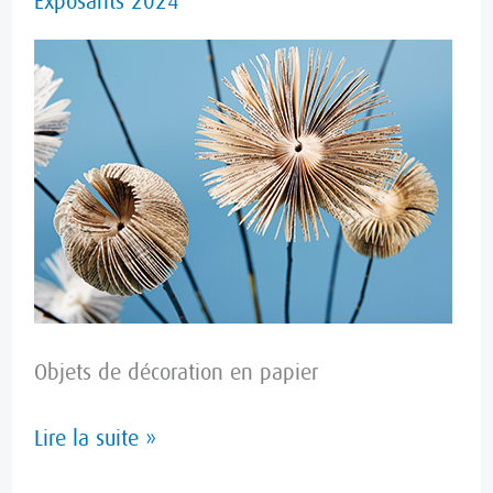
Exposants 2024
PAGES
Objets de décoration en papier
Lire la suite »