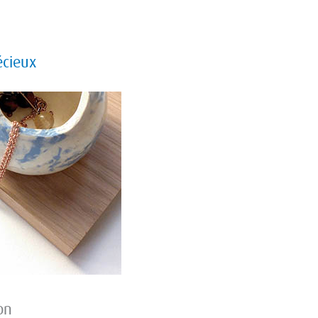
écieux
on