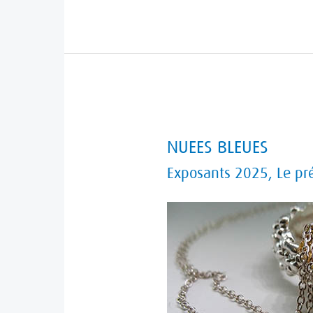
NUEES
NUEES BLEUES
BLEUES
Exposants 2025
,
Le pr