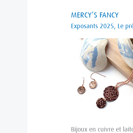
MERCY’S
MERCY’S FANCY
FANCY
Exposants 2025
,
Le pr
Bijoux en cuivre et lait