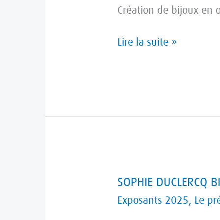
Création de bijoux en o
Lire la suite »
SOPHIE
SOPHIE DUCLERCQ B
DUCLERCQ
Exposants 2025
,
Le pr
BIJOUX