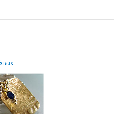
écieux